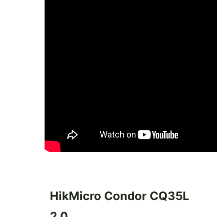
HikMicro Condor CQ35L
2.0