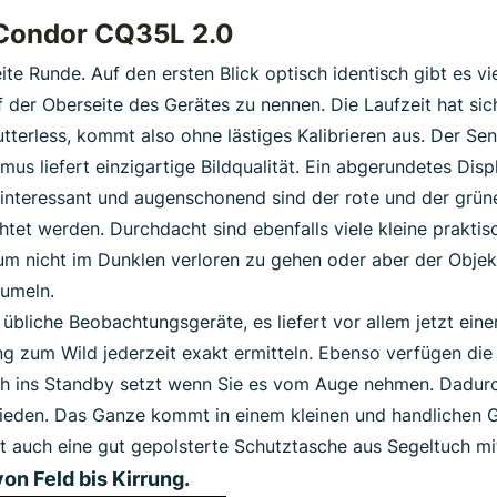
 Condor CQ35L 2.0
te Runde. Auf den ersten Blick optisch identisch gibt es v
f der Oberseite des Gerätes zu nennen. Die Laufzeit hat s
tterless, kommt also ohne lästiges Kalibrieren aus. Der Se
s liefert einzigartige Bildqualität. Ein abgerundetes Dis
rs interessant und augenschonend sind der rote und der 
tet werden. Durchdacht sind ebenfalls viele kleine praktisc
 um nicht im Dunklen verloren zu gehen oder aber der Obj
umeln.
ls übliche Beobachtungsgeräte, es liefert vor allem jetzt e
g zum Wild jederzeit exakt ermitteln. Ebenso verfügen die 
h ins Standby setzt wenn Sie es vom Auge nehmen. Dadurc
ieden. Das Ganze kommt in einem kleinen und handlichen G
t auch eine gut gepolsterte Schutztasche aus Segeltuch mi
von Feld bis Kirrung.