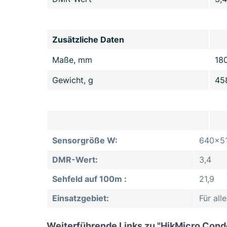
Zusätzliche Daten
Maße, mm
18
Gewicht, g
45
Sensorgröße W:
640x5
DMR-Wert:
3,4
Sehfeld auf 100m :
21,9
Einsatzgebiet:
Für al
Weiterführende Links zu "HikMicro Cond