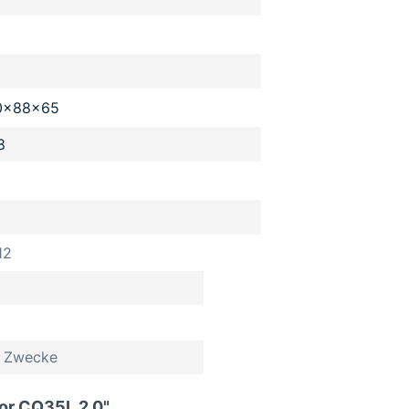
0x88x65
8
12
le Zwecke
or CQ35L 2.0"