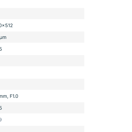
0x512
 µm
5
mm, F1.0
5
9