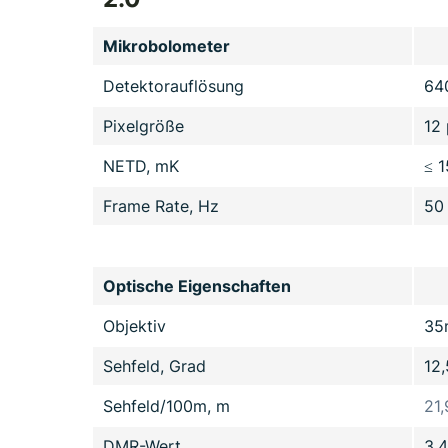
Mikrobolometer
Detektorauflösung
64
Pixelgröße
12
NETD, mK
≤ 1
Frame Rate, Hz
50
Optische Eigenschaften
Objektiv
35
Sehfeld, Grad
12,
Sehfeld/100m, m
21,
DMR-Wert
3,4