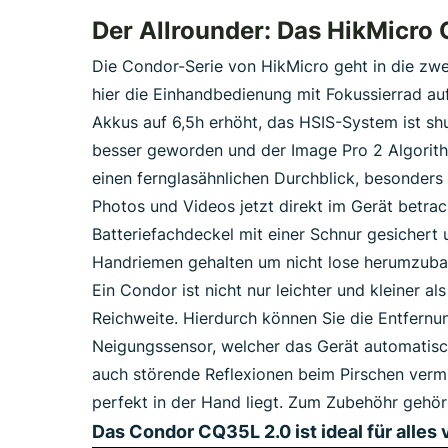
Der Allrounder: Das HikMicro
Die Condor-Serie von HikMicro geht in die zwei
hier die Einhandbedienung mit Fokussierrad au
Akkus auf 6,5h erhöht, das HSIS-System ist shu
besser geworden und der Image Pro 2 Algorithmu
einen fernglasähnlichen Durchblick, besonde
Photos und Videos jetzt direkt im Gerät betrach
Batteriefachdeckel mit einer Schnur gesichert
Handriemen gehalten um nicht lose herumzuba
Ein Condor ist nicht nur leichter und kleiner a
Reichweite. Hierdurch können Sie die Entfernun
Neigungssensor, welcher das Gerät automatisc
auch störende Reflexionen beim Pirschen verm
perfekt in der Hand liegt. Zum Zubehöhr gehör
Das Condor CQ35L 2.0 ist ideal für alles 