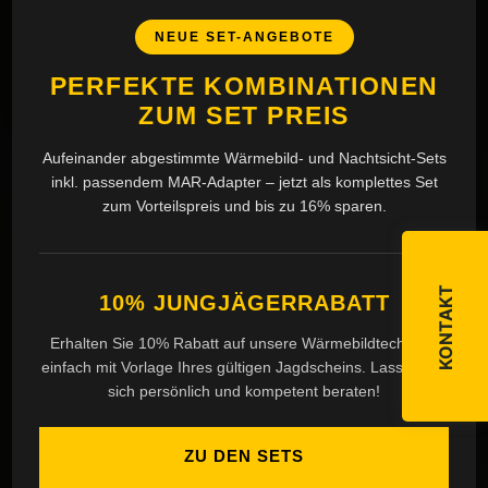
24h
NEUE SET-ANGEBOTE
ANTWORTZEIT
PERFEKTE KOMBINATIONEN
ZUM SET PREIS
Aufeinander abgestimmte Wärmebild- und Nachtsicht-Sets
inkl. passendem MAR-Adapter – jetzt als komplettes Set
EXKLUSIV
zum Vorteilspreis und bis zu 16% sparen.
Fordern Sie Ihr
an
persönliches Angebot
KONTAKT
10% JUNGJÄGERRABATT
Individuelle Beratung vom Experten –
Erhalten Sie 10% Rabatt auf unsere Wärmebildtechnik –
maßgeschneidert für Ihre Anforderungen
einfach mit Vorlage Ihres gültigen Jagdscheins. Lassen Sie
sich persönlich und kompetent beraten!
Persönliche Beratung
✓
ZU DEN SETS
Vom Jäger für Jäger