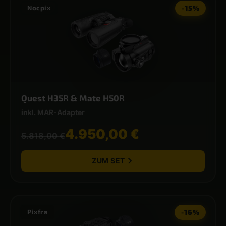
Nocpix
-15%
Quest H35R & Mate H50R
inkl. MAR-Adapter
4.950,00 €
5.818,00 €
ZUM SET
Pixfra
-16%