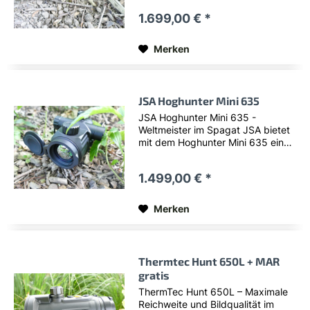
in der beliebten 635er Klasse. Die
1.699,00 € *
gleichwertigen Geräte anderer
renommierter Hersteller sind
deutlich teurer, noch...
Merken
JSA Hoghunter Mini 635
JSA Hoghunter Mini 635 -
Weltmeister im Spagat JSA bietet
mit dem Hoghunter Mini 635 ein
extrem interessantes neues Gerät
in der beliebten 635er Klasse. Die
1.499,00 € *
gleichwertigen Geräte anderer
renommierter Hersteller sind
deutlich teurer, noch...
Merken
Thermtec Hunt 650L + MAR
gratis
ThermTec Hunt 650L – Maximale
Reichweite und Bildqualität im