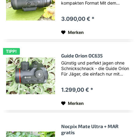
kompakten Format Mit dem
ThermTec Hunt 650L präsentiert
ThermTec sein neues Top-Modell
3.090,00 € *
für anspruchsvolle Jäger und
Profis. Die überarbeitete Pro-Serie
vereint bewährte...
Merken
TIPP!
Guide Orion OC635
Günstig und perfekt jagen ohne
Schnickschnack - die Guide Orion
Für Jäger, die einfach nur mit
einem perfekten Bild und hoher
Präzision jagen möchten und
1.299,00 € *
dabei auf Komfortfunktionen
verzichten können bietet Guide
jetzt die beste Lösung....
Merken
Nocpix Mate Ultra + MAR
gratis