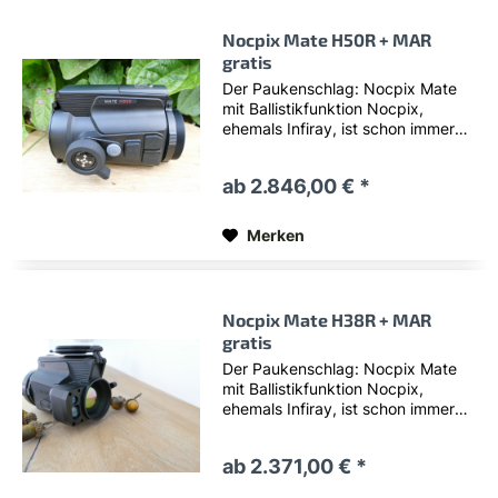
Nocpix Mate H50R + MAR
gratis
Der Paukenschlag: Nocpix Mate
mit Ballistikfunktion Nocpix,
ehemals Infiray, ist schon immer
vor allem für seine grandiose
Bildqualität bekannt gewesen.
ab 2.846,00 € *
Jetzt bringt die neue Mate-Serie
von Nocpix mit einer kompletten
Vollausstattung und...
Merken
Nocpix Mate H38R + MAR
gratis
Der Paukenschlag: Nocpix Mate
mit Ballistikfunktion Nocpix,
ehemals Infiray, ist schon immer
vor allem für seine grandiose
Bildqualität bekannt gewesen.
ab 2.371,00 € *
Jetzt bringt die neue Mate-Serie
von Nocpix mit einer kompletten