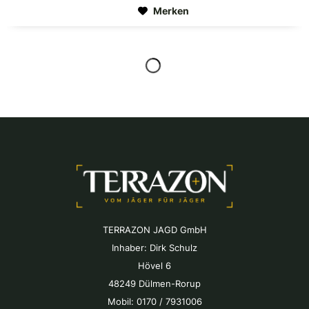
Vollausstattung und...
Merken
TERRAZON JAGD GmbH
Inhaber: Dirk Schulz
Hövel 6
48249 Dülmen-Rorup
Mobil: 0170 / 7931006