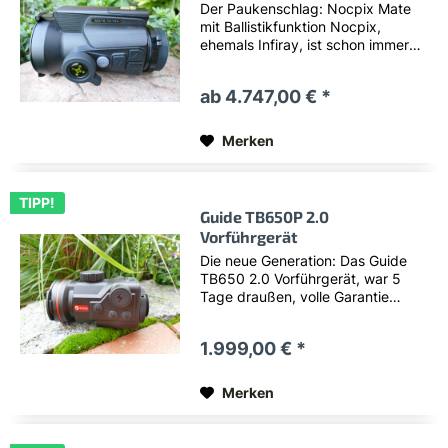
Der Paukenschlag: Nocpix Mate
mit Ballistikfunktion Nocpix,
ehemals Infiray, ist schon immer
vor allem für seine grandiose
Bildqualität bekannt gewesen.
ab 4.747,00 € *
Jetzt bringt die neue Mate-Serie
von Nocpix mit einer kompletten
Vollausstattung und...
Merken
TIPP!
Guide TB650P 2.0
Vorführgerät
Die neue Generation: Das Guide
TB650 2.0 Vorführgerät, war 5
Tage draußen, volle Garantie
Guide startet mit der Serie 2.0 in
die nächste Runde. Die
1.999,00 € *
Empfindlichkeit des Sensors
wurde nochmals abgesenkt, was
in Verbindung einem neuen...
Merken