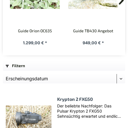
Guide Orion OC635
Guide TB430 Angebot
1.299,00 € *
949,00 € *
Filtern
Krypton 2 FXG50
Der beliebte Nachfolger: Das
Pulsar Krypton 2 FXG50
Sehnsüchtig erwartet und endlich
da! Das neue Krypton 2 behält
den beliebten IPS-7 Akku des