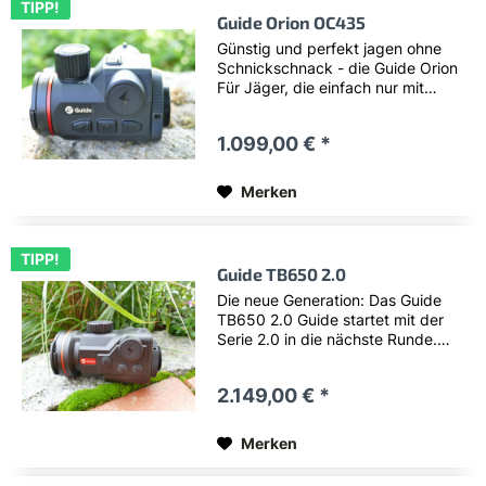
TIPP!
Guide Orion OC435
Günstig und perfekt jagen ohne
Schnickschnack - die Guide Orion
Für Jäger, die einfach nur mit
einem perfekten Bild und hoher
Präzision jagen möchten und
1.099,00 € *
dabei auf Komfortfunktionen
verzichten können bietet Guide
jetzt die beste Lösung....
Merken
TIPP!
Guide TB650 2.0
Die neue Generation: Das Guide
TB650 2.0 Guide startet mit der
Serie 2.0 in die nächste Runde.
Die Empfindlichkeit des Sensors
wurde nochmals abgesenkt, was
2.149,00 € *
in Verbindung einem neuen
Algorithmus für kontrastreiche
Bilder in bestechender...
Merken