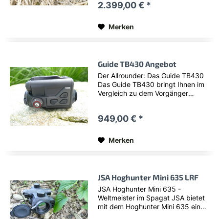
2.399,00 € *
Vorgängers mit extremer Laufzeit,
den unzählige Jäger schätzen
gelernt haben. Dieser sitzt...
Merken
Guide TB430 Angebot
Der Allrounder: Das Guide TB430
Das Guide TB430 bringt Ihnen im
Vergleich zu dem Vorgänger
TA435 bei etwas kleinerem
Sehfeld deutlich mehr Bildschärfe.
949,00 € *
Dabei ist das Gerät noch kleiner
und handlicher geworden, so dass
es auch auf...
Merken
JSA Hoghunter Mini 635 LRF
JSA Hoghunter Mini 635 -
Weltmeister im Spagat JSA bietet
mit dem Hoghunter Mini 635 ein
extrem interessantes neues Gerät