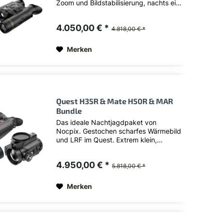
Zoom und Bildstabilisierung, nachts ein
breites Sehfeld im Wärmebild oder die
Nachtsicht mit Aufheller zum präzisen
4.050,00 € *
Ansprechen. In Kombination liefert das
4.818,00 € *
50er Taurus...
Merken
Quest H35R & Mate H50R & MAR
Bundle
Das ideale Nachtjagdpaket von
Nocpix. Gestochen scharfes Wärmebild
und LRF im Quest. Extrem klein,
handlich und benutzerfreundlich in
Binokularer Ausführung. Das 50er Mate
4.950,00 € *
liegt in der Bildqualität absolut in der
5.818,00 € *
Spitze seiner Klasse und...
Merken