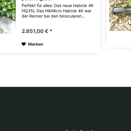
Perfekt für alles: Das neue Habrok 4K
HQ35L Das HikMicro Habrok 4K war
der Renner bei den binocularen
Beobachtungsgeräten. Ein gutes Bild
im Thermalkanal und ein 4K Sensor für
2.851,00 € *
die Tages- und Nachtsicht zum kleinen
Preis. Das...
Merken