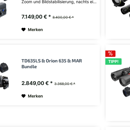
Zoom und Bildstabilisierung, nachts ein
breites Sehfeld im Wärmebild oder die
Nachtsicht mit Aufheller zum präzisen
7.149,00 € *
Ansprechen. In Kombination liefert das
8.400,00 € *
50er Taurus...
Merken
TD635LS & Orion 635 & MAR
TIPP!
Bundle
2.849,00 € *
3.368,00 € *
Merken