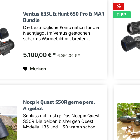
Ventus 635L & Hunt 650 Pro & MAR
TIPP!
Bundle
Die bestmögliche Kombination für die
Nachtjagd. Im Ventus gestochen
scharfes Wärmebild mit breitem
Sehfeld, einen hervorragenden
optischen Kanal für Tages- und
5.100,00 € *
Nachtsicht sowie einen
6.050,00 € *
Laserentfernungsmesser. Das Hunt
liefert perfekte...
Merken
Nocpix Quest S50R gerne pers.
Angebot
Schluss mit Lustig: Das Nocpix Quest
S50R Die beiden bisherigen Quest
Modelle H35 und H50 waren schon
extrem beliebt. Das neue S50R hat nun
erstmal den 1280er Sensor verbaut und