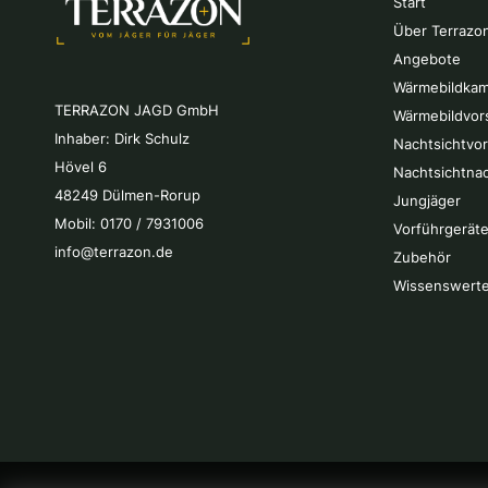
Start
Über Terrazo
Angebote
Wärmebildkam
TERRAZON JAGD GmbH
Wärmebildvor
Inhaber: Dirk Schulz
Nachtsichtvo
Hövel 6
Nachtsichtna
48249 Dülmen-Rorup
Jungjäger
Mobil: 0170 / 7931006
Vorführgeräte
info@terrazon.de
Zubehör
Wissenswert