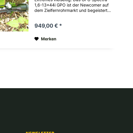
1,6-13x44i GPO ist der Newcomer auf
dem Zielfernrohrmarkt und begeistert
mit hoher Präzision, perfekter
Justiergenauigkeit und angenehmem
949,00 € *
Handling. Dieses Modell ist das
perfekte ZFR, um eine neue...
Merken