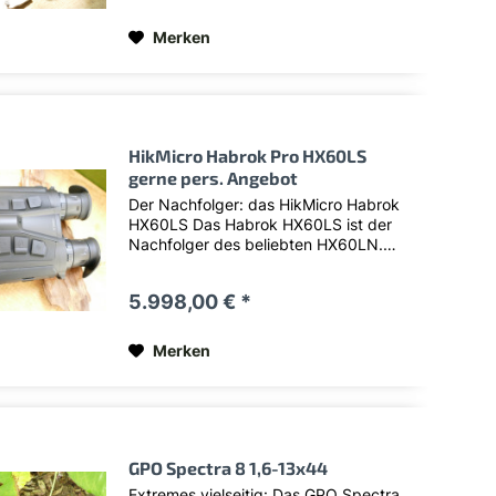
Vorsatzgeräte der Trend...
Merken
HikMicro Habrok Pro HX60LS
gerne pers. Angebot
Der Nachfolger: das HikMicro Habrok
HX60LS Das Habrok HX60LS ist der
Nachfolger des beliebten HX60LN.
Zwei Änderungen treten besonders in
Erscheinung: das Absenken der
5.998,00 € *
Empfindlichkeit von 18 auf 15mK bringt
noch einmal ein wenig mehr...
Merken
GPO Spectra 8 1,6-13x44
Extremes vielseitig: Das GPO Spectra