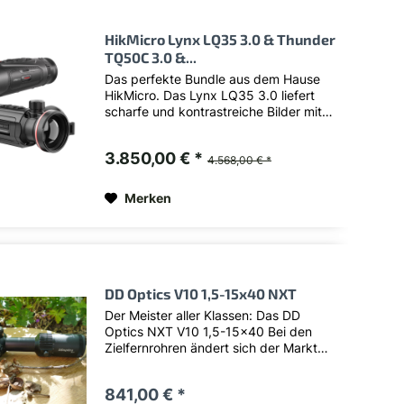
HikMicro Lynx LQ35 3.0 & Thunder
TQ50C 3.0 &...
Das perfekte Bundle aus dem Hause
HikMicro. Das Lynx LQ35 3.0 liefert
scharfe und kontrastreiche Bilder mit
großem Sehfeld - und das im
Jackentaschenformat. Das Thunder
3.850,00 € *
TQ50C 3.0 legt mit der großen Linse
4.568,00 € *
noch mehr nach und erlaubt...
Merken
DD Optics V10 1,5-15x40 NXT
Der Meister aller Klassen: Das DD
Optics NXT V10 1,5-15x40 Bei den
Zielfernrohren ändert sich der Markt
rasant. Waren vor Jahren noch extrem
teure Optiken mit 56mm Objektiven
841,00 € *
gefragt, geht durch die zugelassenen