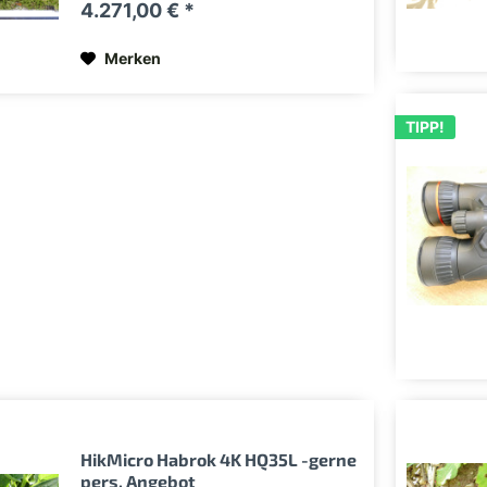
4.271,00 € *
liefert damit eine Bildschärfe, die dem
H50 gleichkommt und...
Merken
TIPP!
HikMicro Habrok 4K HQ35L -gerne
pers. Angebot