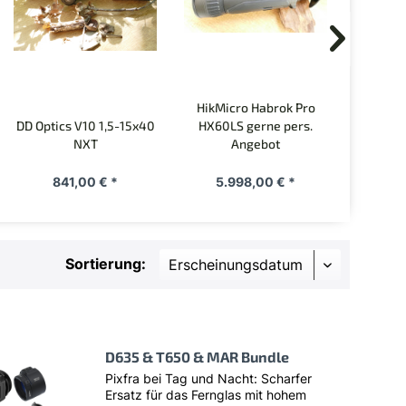
HikMicro Habrok Pro
DD Optics V10 1,5-15x40
HX60LS gerne pers.
Nocpi
NXT
Angebot
gerne 
841,00 € *
5.998,00 € *
4.
Sortierung:
D635 & T650 & MAR Bundle
Pixfra bei Tag und Nacht: Scharfer
Ersatz für das Fernglas mit hohem