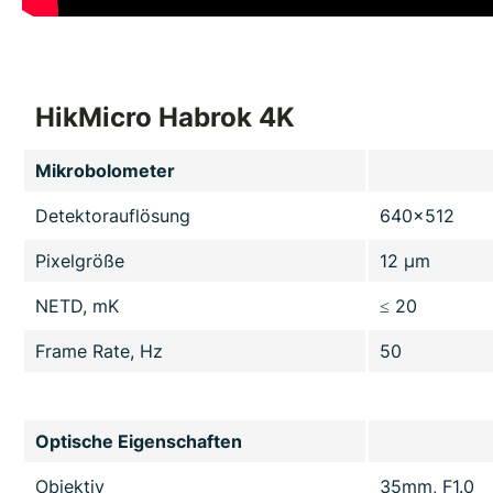
HikMicro Habrok 4K
Mikrobolometer
Detektorauflösung
640x512
Pixelgröße
12 µm
NETD, mK
≤ 20
Frame Rate, Hz
50
Optische Eigenschaften
Objektiv
35mm, F1.0