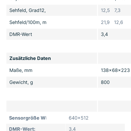
Sehfeld, Grad12,
12,5 7,3
Sehfeld/100m, m
21,9 12,6
DMR-Wert
3,4
Zusätzliche Daten
Maße, mm
138x68x223
Gewicht, g
800
Sensorgröße W:
640x512
DMR-Wert:
3,4