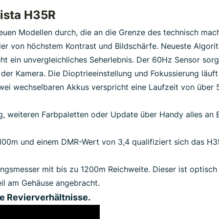
ista H35R
 neuen Modellen durch, die an die Grenze des technisch ma
r von höchstem Kontrast und Bildschärfe. Neueste Algorith
t ein unvergleichliches Seherlebnis. Der 60Hz Sensor sorg
 der Kamera. Die Dioptrieeinstellung und Fokussierung läu
wei wechselbaren Akkus verspricht eine Laufzeit von über 
g, weiteren Farbpaletten oder Update über Handy alles an B
00m und einem DMR-Wert von 3,4 qualifiziert sich das H35 
gsmesser mit bis zu 1200m Reichweite. Dieser ist optisch un
eil am Gehäuse angebracht.
le Revierverhältnisse.