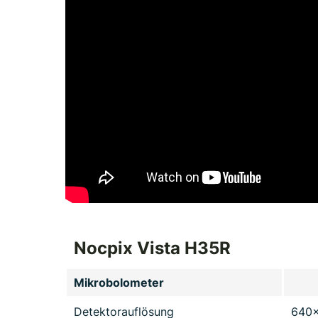
Nocpix Vista H35R
Mikrobolometer
Detektorauflösung
640