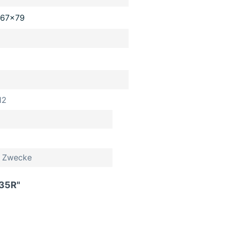
x67x79
12
le Zwecke
H35R"