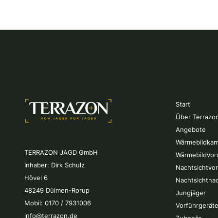
Start
Über Terrazo
Angebote
Wärmebildkam
TERRAZON JAGD GmbH
Wärmebildvor
Inhaber: Dirk Schulz
Nachtsichtvo
Hövel 6
Nachtsichtna
48249 Dülmen-Rorup
Jungjäger
Mobil: 0170 / 7931006
Vorführgeräte
info@terrazon.de