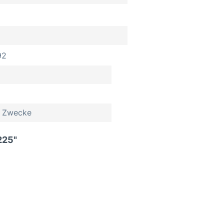
92
le Zwecke
225"