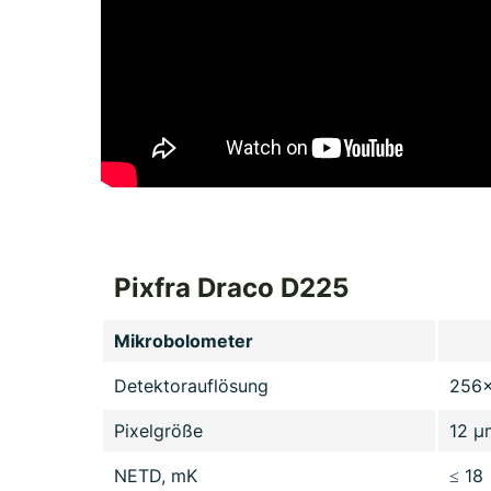
Pixfra Draco D225
Mikrobolometer
Detektorauflösung
256
Pixelgröße
12 µ
NETD, mK
≤ 18