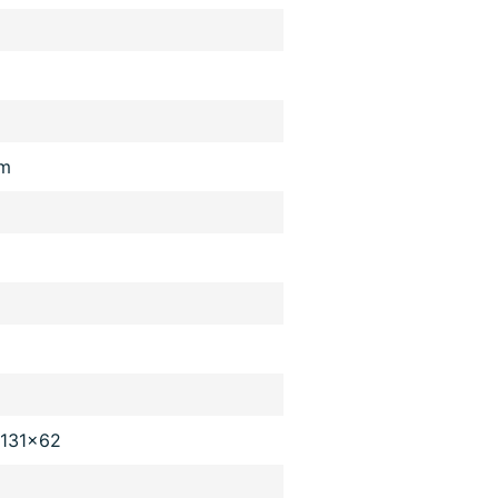
m
131x62