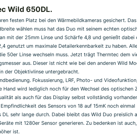
tec Wild 650DL.
hren festen Platz bei den Wärmebildkameras gesichert. Da
breite wählen muss hat das Duo mit seinem echten optisch
an mit der 25mm Linse und Schärfe 4,8 und genießt dabei 
4 genutzt um maximale Detailerkennbarkeit zu haben. Alle
f die 50er Linse wechseln muss. Jetzt trägt Thermtec dem 
gsmesser aus. Dieser ist nicht wie bei den anderen Wild Mo
in der Objektivlinse untergebracht.
handbedienung. Fokussierung, LRF, Photo- und Videofunktion,
e Hand wird lediglich noch für den Wechsel des optischen 
alität als auch für das Display selbst vollständig vorhande
Empfindlichkeit des Sensors von 18 auf 15mK noch einmal m
 DL sehr lange durch. Dabei bleibt das Wild Duo preislich 
 Geräte mit 1280er Sensor generieren. Zu bedenken ist auc
öher ist.