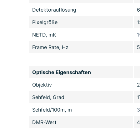
Detektorauflösung
6
Pixelgröße
NETD, mK
1
Frame Rate, Hz
5
Optische Eigenschaften
Objektiv
2
Sehfeld, Grad
1
Sehfeld/100m, m
3
DMR-Wert
4