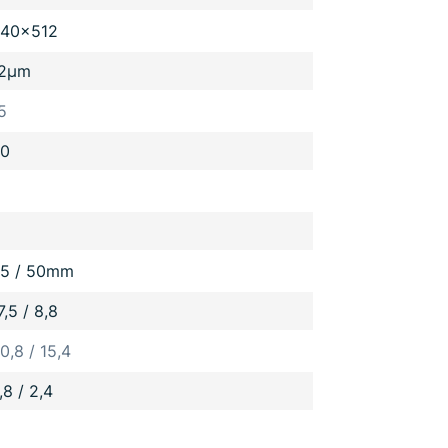
40x512
12µm
5
0
5 / 50mm
7,5 / 8,8
0,8 / 15,4
,8 / 2,4