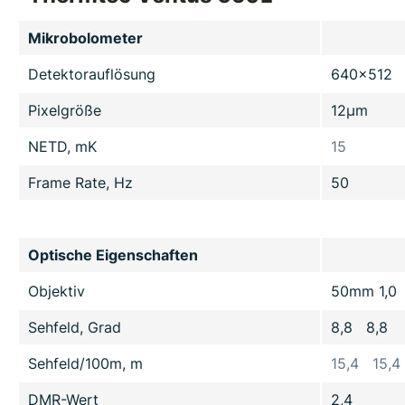
Mikrobolometer
Detektorauflösung
640x512 
Pixelgröße
12µm
NETD, mK
15
Frame Rate, Hz
50
Optische Eigenschaften
Objektiv
50mm 1,0
Sehfeld, Grad
8,8 8,8
Sehfeld/100m, m
15,4 15,4
DMR-Wert
2,4