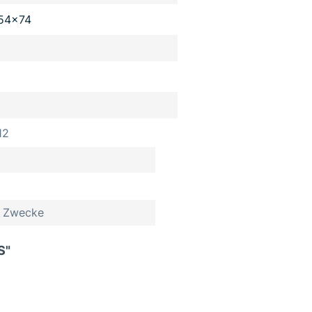
54x74
12
le Zwecke
S"