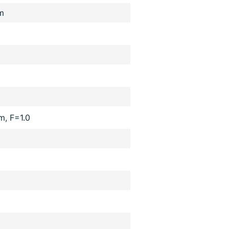
m
, F=1.0