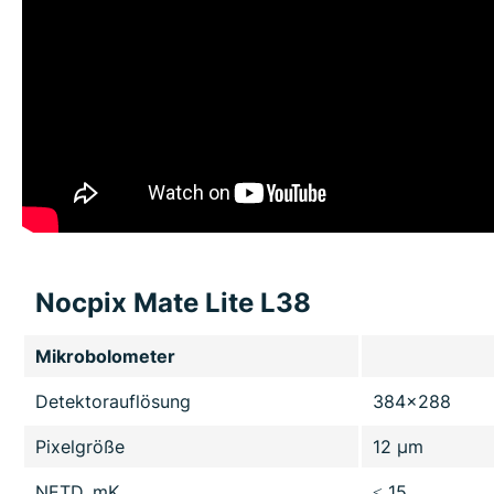
Nocpix Mate Lite L38
Mikrobolometer
Detektorauflösung
384x288
Pixelgröße
12 µm
NETD, mK
≤ 15