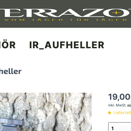
HÖR
IR_AUFHELLER
heller
19,00
inkl. MwSt.
zz
Lieferzei