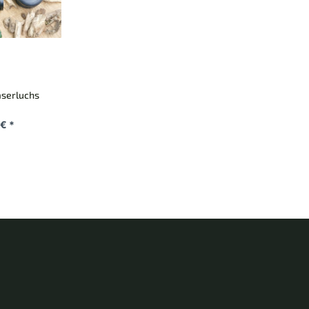
aserluchs
€ *