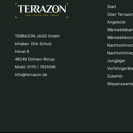
Start
Über Terrazo
Angebote
Wärmebildkam
TERRAZON JAGD GmbH
Wärmebildvor
Inhaber: Dirk Schulz
Nachtsichtvo
Hövel 6
Nachtsichtna
48249 Dülmen-Rorup
Jungjäger
Mobil: 0170 / 7931006
Vorführgeräte
info@terrazon.de
Zubehör
Wissenswert