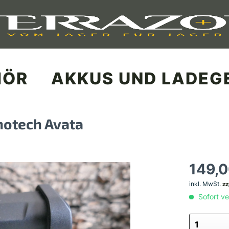
HÖR
AKKUS UND LADEG
notech Avata
149,0
inkl. MwSt.
zz
Sofort ve