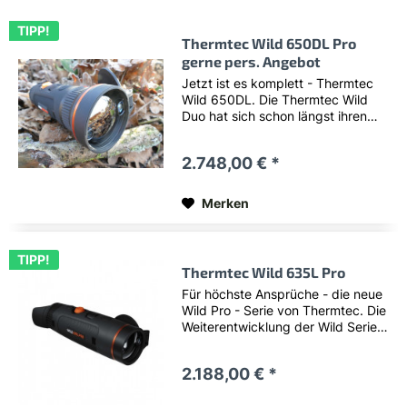
TIPP!
Thermtec Wild 650DL Pro
gerne pers. Angebot
Jetzt ist es komplett - Thermtec
Wild 650DL. Die Thermtec Wild
Duo hat sich schon längst ihren
festen Platz bei den
Wärmebildkameras gesichert. Das
2.748,00 € *
Problem, dass man bei jeder
Kamera einen Kompromiss
zwischen Bildschärfe oder...
Merken
TIPP!
Thermtec Wild 635L Pro
Für höchste Ansprüche - die neue
Wild Pro - Serie von Thermtec. Die
Weiterentwicklung der Wild Serie
kommt auf eine neue Stufe. Eine
verschlankte Modellpalette deckt
2.188,00 € *
alle Bereiche ab. Serienmäßig ist
jetzt der...