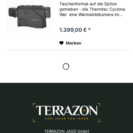
Taschenformat auf die Spitze
getrieben - die Thermtec Cyclone.
Wer eine Wärmebildkamera im
kleinsten Format sucht, wer gerne
pirscht oder seine Ausrüstung
1.399,00 € *
möglichst leicht halten möchte
wird beim neuen Thermtec
Cyclone...
Merken
TERRAZON JAGD GmbH