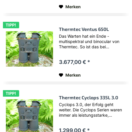
Thermtec...
Merken
TIPP!
Thermtec Ventus 650L
Das Warten hat ein Ende -
multispektral und binocular von
Thermtec. So ist das bei
Thermtec: nicht immer der Erste,
aber ein perfektes Ergebnis! Mit
3.677,00 € *
der Ventus Serie wird das erste
multispektrale Binocular von
Thermtec...
Merken
TIPP!
Thermtec Cyclops 335L 3.0
Cyclops 3.0, der Erfolg geht
weiter. Die Cyclops Serien waren
immer als leistungsstarke,
energieeffiziente Wärmebildgeräte
bekannt. Diesen Anspruch erfüllt
1.299,00 € *
auch die neue 335L mit 7 Stunden