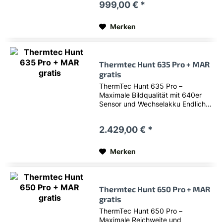
999,00 € *
möglichst leicht halten möchte
wird beim neuen Thermtec
Cyclone...
Merken
Thermtec Hunt 635 Pro + MAR
gratis
ThermTec Hunt 635 Pro –
Maximale Bildqualität mit 640er
Sensor und Wechselakku Endlich
da: das neue ThermTec Hunt 635
Pro , das leistungsstärkste Modell
2.429,00 € *
der Hunt-Serie. ThermTec hat mit
der Pro-Reihe nicht nur die
beliebten...
Merken
Thermtec Hunt 650 Pro + MAR
gratis
ThermTec Hunt 650 Pro –
Maximale Reichweite und