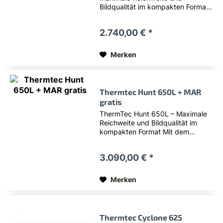
Bildqualität im kompakten Format
Mit dem ThermTec Hunt 650 Pro
präsentiert ThermTec sein neues
2.740,00 € *
Top-Modell für anspruchsvolle
Jäger und Profis. Die
überarbeitete Pro-Serie vereint...
Merken
Thermtec Hunt 650L + MAR
gratis
ThermTec Hunt 650L – Maximale
Reichweite und Bildqualität im
kompakten Format Mit dem
ThermTec Hunt 650L präsentiert
ThermTec sein neues Top-Modell
3.090,00 € *
für anspruchsvolle Jäger und
Profis. Die überarbeitete Pro-Serie
vereint...
Merken
Thermtec Cyclone 625