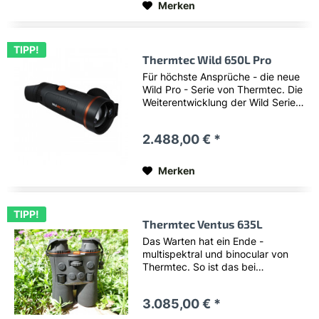
Merken
TIPP!
Thermtec Wild 650L Pro
Für höchste Ansprüche - die neue
Wild Pro - Serie von Thermtec. Die
Weiterentwicklung der Wild Serie
kommt auf eine neue Stufe. Eine
verschlankte Modellpalette deckt
2.488,00 € *
alle Bereiche ab. Serienmäßig ist
jetzt der...
Merken
TIPP!
Thermtec Ventus 635L
Das Warten hat ein Ende -
multispektral und binocular von
Thermtec. So ist das bei
Thermtec: nicht immer der Erste,
aber ein perfektes Ergebnis! Mit
3.085,00 € *
der Ventus Serie wird das erste
multispektrale Binocular von