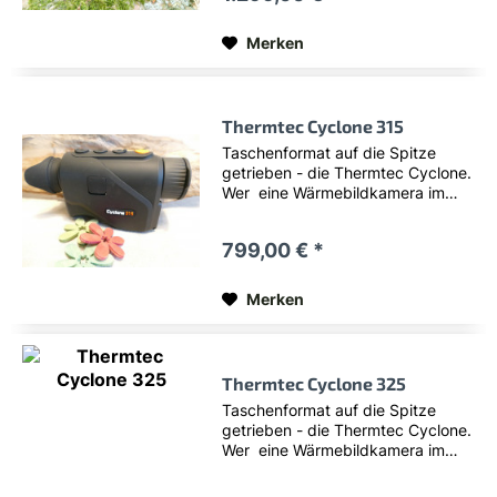
Laufzeit, und das alles aus
einem...
Merken
Thermtec Cyclone 315
Taschenformat auf die Spitze
getrieben - die Thermtec Cyclone.
Wer eine Wärmebildkamera im
kleinsten Format sucht, wer gerne
pirscht oder seine Ausrüstung
799,00 € *
möglichst leicht halten möchte
wird beim neuen Thermtec
Cyclone...
Merken
Thermtec Cyclone 325
Taschenformat auf die Spitze
getrieben - die Thermtec Cyclone.
Wer eine Wärmebildkamera im
kleinsten Format sucht, wer gerne
pirscht oder seine Ausrüstung